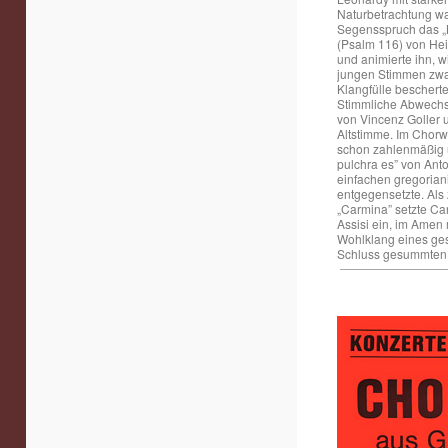
Naturbetrachtung war
Segensspruch das „B
(Psalm 116) von Hei
und animierte ihn, 
jungen Stimmen zwar
Klangfülle beschert
Stimmliche Abwechsl
von Vincenz Goller u
Altstimme. Im Chorwe
schon zahlenmäßig 
pulchra es” von Ant
einfachen gregorian
entgegensetzte. Als 
„Carmina” setzte Ca
Assisi ein, im Amen 
Wohlklang eines ges
Schluss gesummten „