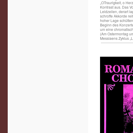
„OTraurigkeit, o Her
Kontrast aus. Das Vo
Leidzeilen, derart l
schroffe Akkorde rei
hoher Lage schüttere
Beginn des Konzerte
um eine chromatisch 
(Am Ostermontag um 
Messiaens Zyklus „Le