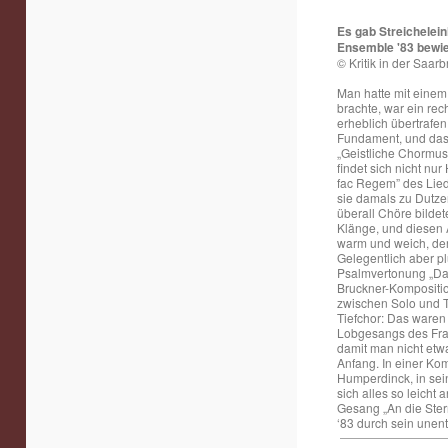
Es gab Streichelein
Ensemble '83 bewies
© Kritik in der Saar
Man hatte mit eine
brachte, war ein rec
erheblich übertrafen
Fundament, und das 
„Geistliche Chormus
findet sich nicht nu
fac Regem” des Lied
sie damals zu Dutze
überall Chöre bilde
Klänge, und diesen 
warm und weich, der
Gelegentlich aber p
Psalmvertonung „Das
Bruckner-Kompositio
zwischen Solo und Tu
Tiefchor: Das waren 
Lobgesangs des Fran
damit man nicht etw
Anfang. In einer Ko
Humperdinck, in sein
sich alles so leich
Gesang „An die Ster
‘83 durch sein unent