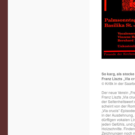
So karg, als stock
Franz Liszts „Via 
© Kritik in der Saar
Der neue Verein „Fre
Franz Liszts „Via cr
der Seltenheitswert
scheint von der Roma
„Via crucis”-Episod
in der Ausdehnung,
dürftigen vokalen L
jeden Gefühls, und g
Holzschnitte. Finde
Zeichnungen noch ni