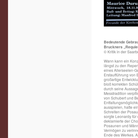
Bedeutende Gebra
Bruckners „Requiem
© Kritik in der Saar
Wann kann ein Konze
längst zu den Reper
eines Allerseelen-G
Erstaufführung von B
großartige Entwickl
bloß korrekten Schü
durch seine Aussage
Messtradition verpf
von Schubert und Be
Entfaltungsmöglichk
ausspielen, hatte ei
Schreiten der Posau
sorgte Leonardy für
deklamierte der Cho
Posaunen und Männe
Vermögen zu verinne
Ende des Werkes. Al