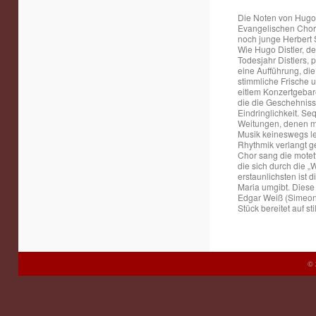
Die Noten von Hugo 
Evangelischen Chorg
noch junge Herbert S
Wie Hugo Distler, d
Todesjahr Distlers,
eine Aufführung, die
stimmliche Frische u
eitlem Konzertgebare
die die Geschehniss
Eindringlichkeit. Se
Weitungen, denen ma
Musik keineswegs lei
Rhythmik verlangt g
Chor sang die motett
die sich durch die 
erstaunlichsten ist 
Maria umgibt. Diese
Edgar Weiß (Simeon)
Stück bereitet auf st
© 