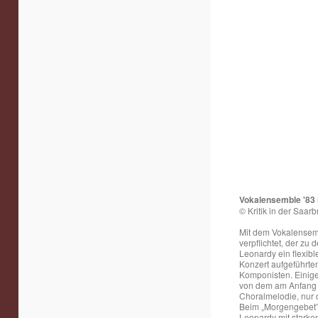
Vokalensemble '83 i
© Kritik in der Saar
Mit dem Vokalensemb
verpflichtet, der z
Leonardy ein flexibl
Konzert aufgeführte
Komponisten. Einige
von dem am Anfang „E
Choralmelodie, nur 
Beim „Morgengebet” 
Leonardy mit starke