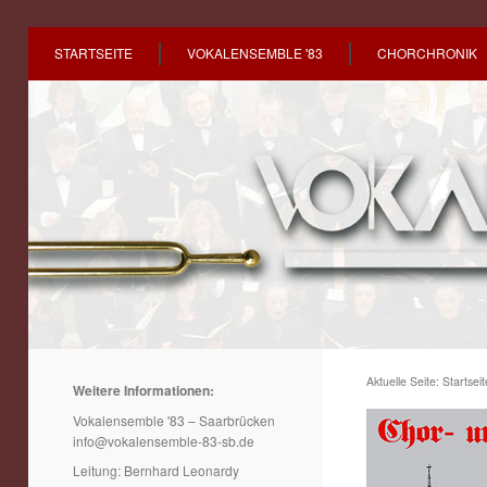
STARTSEITE
VOKALENSEMBLE '83
CHORCHRONIK
Aktuelle Seite:
Startseit
Weitere Informationen:
Vokalensemble '83 – Saarbrücken
info@vokalensemble-83-sb.de
Leitung: Bernhard Leonardy